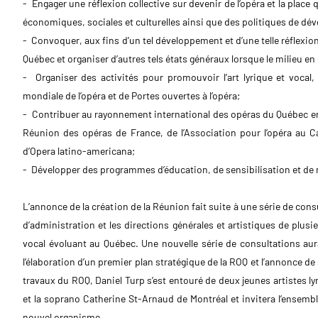
- Engager une réflexion collective sur devenir de l’opéra et la place
économiques, sociales et culturelles ainsi que des politiques de d
- Convoquer, aux fins d’un tel développement et d’une telle réflexion
Québec et organiser d’autres tels états généraux lorsque le milieu en
- Organiser des activités pour promouvoir l’art lyrique et vocal, 
mondiale de l’opéra et de Portes ouvertes à l’opéra;
- Contribuer au rayonnement international des opéras du Québec e
Réunion des opéras de France, de l’Association pour l’opéra au 
d’Opera latino-americana;
- Développer des programmes d’éducation, de sensibilisation et de méd
L’annonce de la création de la Réunion fait suite à une série de con
d’administration et les directions générales et artistiques de plusi
vocal évoluant au Québec. Une nouvelle série de consultations au
l’élaboration d’un premier plan stratégique de la ROQ et l’annonce de
travaux du ROQ, Daniel Turp s’est entouré de deux jeunes artistes l
et la soprano Catherine St-Arnaud de Montréal et invitera l’ensemble
nouvel organisme.