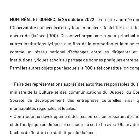
MONTRÉAL ET QUÉBEC, le 25 octobre 2022
– En cette Journée mon
l’Observatoire québécois d’art lyrique, monsieur Daniel Turp, est fi
opéras du Québec (ROQ). Ce nouvel organisme a pour principal ob
autres institutions lyriques aux fins de la promotion et la mise en
comme un réseau national d’échanges entre les dirigeants et
institutions lyriques et voir au partage de bonnes pratiques entre 
Parmi les autres objets pour lesquels la ROQ a été constitué l’on comp
- Faire des représentations auprès des autorités responsables du so
ministre de la Culture et des communications du Québec, du Cons
Société de développement des entreprises culturelles ainsi
municipalités régionales et locales;
- Contribuer au développement des ressources en préparant des notes
et de l’art lyrique au Québec et collaborer à cette fin avec l’Observa
Québec de l’Institut de statistique du Québec;