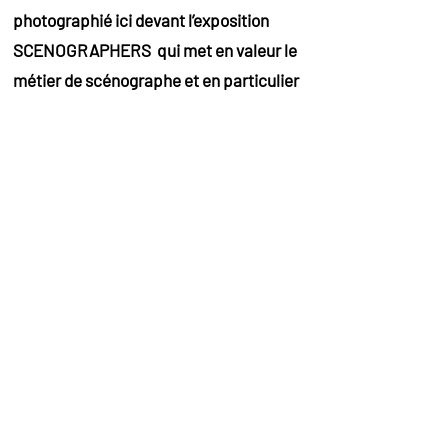
photographié ici devant l’exposition
SCENOGRAPHERS
qui met en valeur le
métier de scénographe et en particulier
des artistes américains John Conklin et
Franco Colavecchia. La collaboration
entre Opera America et la ROQ
s’annonce fructueuse !
Soutenu par
Tous droits réservés ROQ - 2024